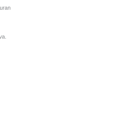
uran
va.