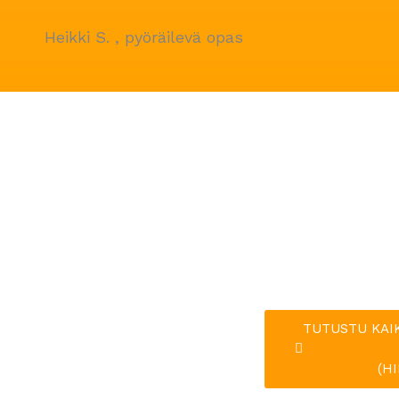
Heikki S. , pyöräilevä opas
TUTUSTU KAI
(H