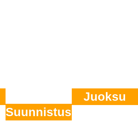
us
Juoksu
Muut matkat
Matkaehdot
Juoksu
Suunnistus