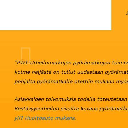
”PWT-Urheilumatkojen pyörämatkojen toimivu
kolme neljästä on tullut uudestaan pyörämat
pohjalta pyörämatkalle otettiin mukaan myös 
Asiakkaiden toivomuksia todella toteutetaan
Kestävyysurheilun sivuilta kuvaus pyörämatko
yli? Huoltoauto mukana.