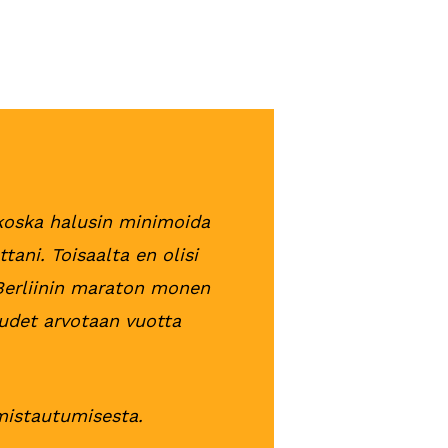
koska halusin minimoida
ani. Toisaalta en olisi
Berliinin maraton monen
eudet arvotaan vuotta
lmistautumisesta.