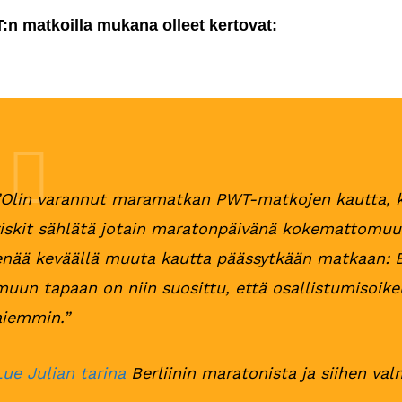
:n matkoilla mukana olleet kertovat:
”Olin varannut maramatkan PWT-matkojen kautta, 
riskit sählätä jotain maratonpäivänä kokemattomuutt
enää keväällä muuta kautta päässytkään matkaan: 
muun tapaan on niin suosittu, että osallistumisoik
aiemmin.”
Lue Julian tarina
Berliinin maratonista ja siihen va