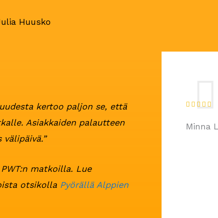
Julia Huusko
R





udesta kertoo paljon se, että
a
kalle. Asiakkaiden palautteen
Minna L
t
välipäivä.”
e
d
 PWT:n matkoilla. Lue
5
o
ista otsikolla
Pyörällä Alppien
u
t
o