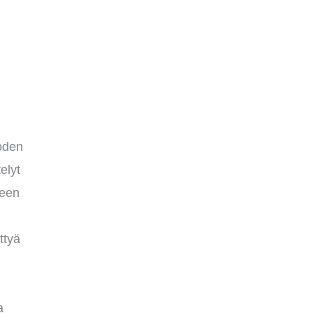
uoden
elyt
neen
ttyä
a