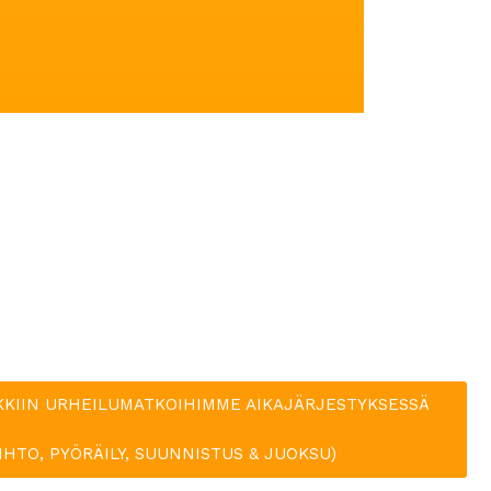
f
5
KKIIN URHEILUMATKOIHIMME AIKAJÄRJESTYKSESSÄ
IIHTO, PYÖRÄILY, SUUNNISTUS & JUOKSU)