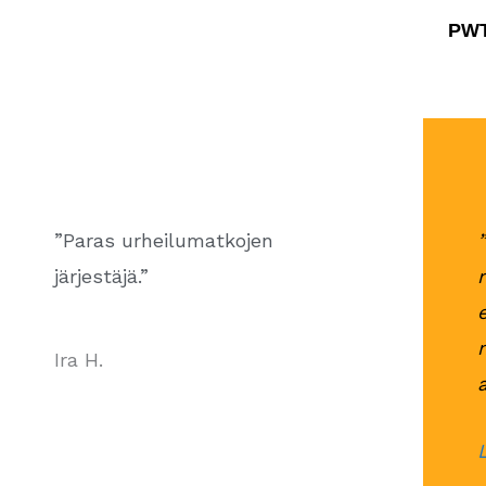
PWT
”Paras urheilumatkojen
järjestäjä.”
Ira H.