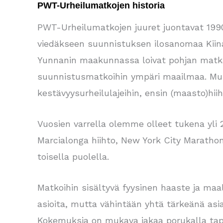
PWT-Urheilumatkojen historia
PWT-Urheilumatkojen juuret juontavat 1990
viedäkseen suunnistuksen ilosanomaa Kiina
Yunnanin maakunnassa loivat pohjan matkatoi
suunnistusmatkoihin ympäri maailmaa. Mu
kestävyysurheilulajeihin, ensin (maasto)h
Vuosien varrella olemme olleet tukena yli 20
Marcialonga hiihto, New York City Maratho
toisella puolella.
Matkoihin sisältyvä fyysinen haaste ja maal
asioita, mutta vähintään yhtä tärkeänä 
Kokemuksia on mukava jakaa porukalla ta