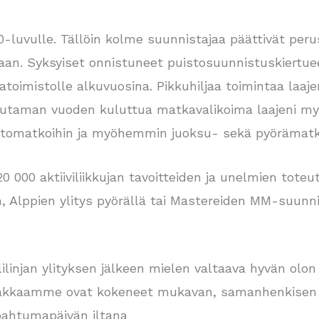
-luvulle. Tällöin kolme suunnistajaa päättivät per
an. Syksyiset onnistuneet puistosuunnistuskiertuee
mistolle alkuvuosina. Pikkuhiljaa toimintaa laajenn
utaman vuoden kuluttua matkavalikoima laajeni my
iihtomatkoihin ja myöhemmin juoksu- sekä pyörämatk
 000 aktiiviliikkujan tavoitteiden ja unelmien toteut
n, Alppien ylitys pyörällä tai Mastereiden MM-suun
ilinjan ylityksen jälkeen mielen valtaava hyvän olon
asiakkaamme ovat kokeneet mukavan, samanhenkisen
pahtumapäivän iltana