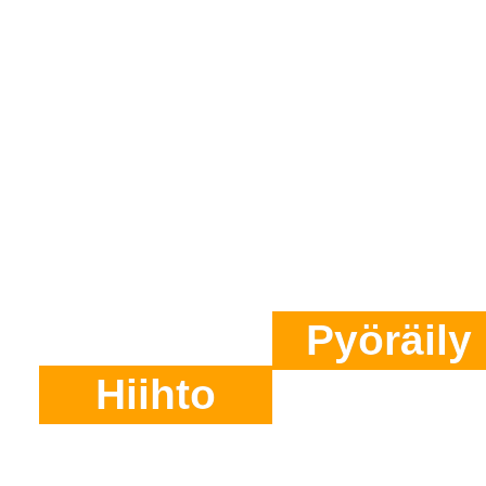
Hiihto
Pyöräily
Suunnist
Pyöräily
Hiihto