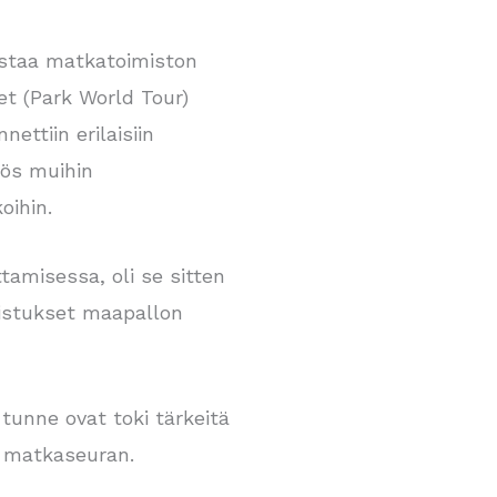
ustaa matkatoimiston
t (Park World Tour)
ettiin erilaisiin
ös muihin
oihin.
tamisessa, oli se sitten
nistukset maapallon
 tunne ovat toki tärkeitä
 matkaseuran.