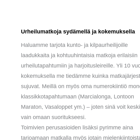
Urheilumatkoja sydämellä ja kokemuksella
Haluamme tarjota kunto- ja kilpaurheilijoille
laadukkaita ja kohtuuhintaisia matkoja erilaisiin
urheilutapahtumiin ja harjoitusleireille. Yli 10 v
kokemuksella me tiedämme kuinka matkajärjest
sujuvat. Meillä on myös oma numerokiintiö mo
klassikkotapahtumaan (Marcialonga, Lontoon
Maraton, Vasaloppet ym.) – joten sinä voit keski
vain omaan suoritukseesi.
Toimivien perusasioiden lisäksi pyrimme aina
tarjoamaan matkalla myös jotain mielenkiintoist